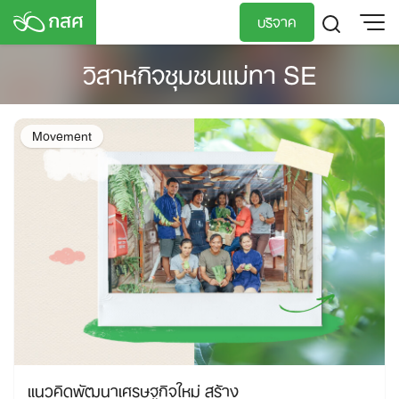
Skip
บริจาค
to
content
วิสาหกิจชุมชนแม่ทา SE
TH
EN
Movement
แนวคิดพัฒนาเศรษฐกิจใหม่ สร้าง