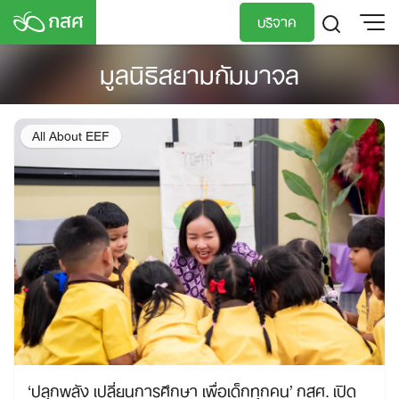
Skip
บริจาค
to
content
มูลนิธิสยามกัมมาจล
TH
EN
All About EEF
‘ปลุกพลัง เปลี่ยนการศึกษา เพื่อเด็กทุกคน’ กสศ. เปิด