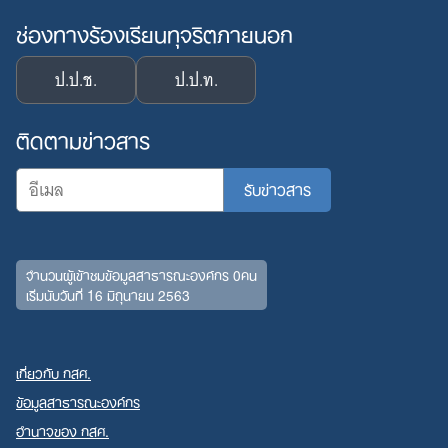
ช่องทางร้องเรียนทุจริตภายนอก
ป.ป.ช.
ป.ป.ท.
Search
for:
ติดตามข่าวสาร
จำนวนผู้เข้าชมข้อมูลสาธารณะองค์กร 0คน
เริ่มนับวันที่ 16 มิถุนายน 2563
เกี่ยวกับ กสศ.
ข้อมูลสาธารณะองค์กร
อำนาจของ กสศ.