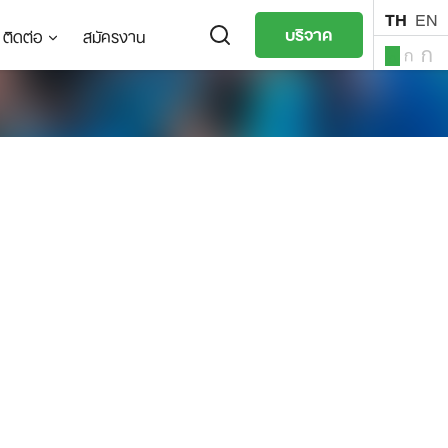
TH
EN
บริจาค
ติดต่อ
สมัครงาน
ก
ก
ก
TH
EN