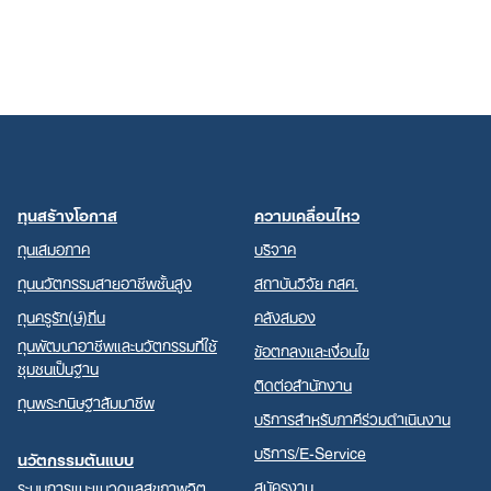
ทุนสร้างโอกาส
ความเคลื่อนไหว
ทุนเสมอภาค
บริจาค
ทุนนวัตกรรมสายอาชีพชั้นสูง
สถาบันวิจัย กสศ.
ทุนครูรัก(ษ์)ถิ่น
คลังสมอง
ทุนพัฒนาอาชีพและนวัตกรรมที่ใช้
ข้อตกลงและเงื่อนไข
ชุมชนเป็นฐาน
ติดต่อสำนักงาน
ทุนพระกนิษฐาสัมมาชีพ
บริการสำหรับภาคีร่วมดำเนินงาน
บริการ/E-Service
นวัตกรรมต้นแบบ
สมัครงาน
ระบบการแนะแนวดูแลสุขภาพจิต