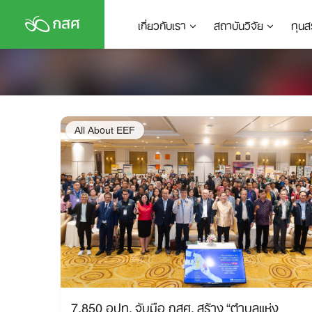
Skip
เกี่ยวกับเรา
สถาบันวิจัย
ทุนส
to
content
All About EEF
7,850 อปท. จับมือ กสศ. สร้าง “ตำบลแห่ง