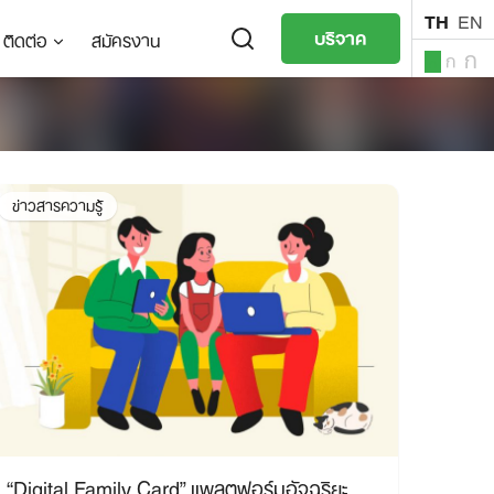
TH
EN
บริจาค
ติดต่อ
สมัครงาน
ก
ก
ก
TH
EN
ข่าวสารความรู้
“Digital Family Card” แพลตฟอร์มอัจฉริยะ