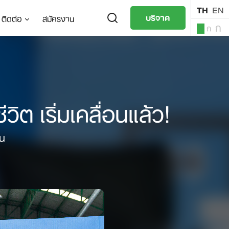
TH
EN
บริจาค
ติดต่อ
สมัครงาน
ก
ก
ก
TH
EN
ิต เริ่มเคลื่อนแล้ว!
คน