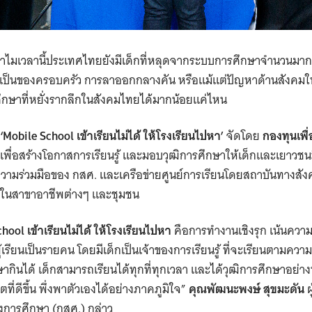
ำไมเวลานี้ประเทศไทยยังมีเด็กที่หลุดจากระบบการศึกษาจำนวนมาก 
ำเป็นของครอบครัว การลาออกกลางคัน หรือแม้แต่ปัญหาด้านสังคมใ
ึกษาที่หยั่งรากลึกในสังคมไทยได้มากน้อยแค่ไหน
‘Mobile School เข้าเรียนไม่ได้ ให้โรงเรียนไปหา’
จัดโดย
กองทุนเพ
เพื่อสร้างโอกาสการเรียนรู้ และมอบวุฒิการศึกษาให้เด็กและเยาวช
นความร่วมมือของ กสศ. และเครือข่ายศูนย์การเรียนโดยสถาบันทาง
รในสาขาอาชีพต่างๆ และชุมชน
hool เข้าเรียนไม่ได้ ให้โรงเรียนไปหา
คือการทำงานเชิงรุก เน้นควา
ียนเป็นรายคน โดยมีเด็กเป็นเจ้าของการเรียนรู้ ที่จะเรียนตามคว
กินได้ เด็กสามารถเรียนได้ทุกที่ทุกเวลา และได้วุฒิการศึกษาอย่าง
ตที่ดีขึ้น พึ่งพาตัวเองได้อย่างภาคภูมิใจ”
คุณพัฒนะพงษ์ สุขมะดัน
ผ
การศึกษา (กสศ.) กล่าว