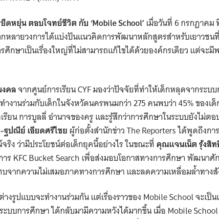
รยืดหยุ่น ตอบโจทย์ชีวิต กับ ‘Mobile School’
เมื่อวันที่ 6 กรกฎาคม
ลากหลายวงการได้แบ่งปันแนวคิดการพัฒนาหลักสูตรสำหรับเยาวชนท
ารศึกษาเป็นเรื่องใหญ่ที่ไม่สามารถแก้ไขได้ด้วยองค์กรเดียว แต่จะมีพ
มมงคล
จากศูนย์การเรียน CYF มองว่าปัจจัยที่ทำให้เด็กหลุดจากระบบก
รทำงานร่วมกับเด็กในจังหวัดนครพนมกว่า 275 คนพบว่า 45% ของเด็กกล
งเรียน การบูลลี่ อำนาจของครู และรู้สึกว่าการศึกษาในระบบยังไม่
ฐปณีย์ เอียดศรีไชย
ผู้ก่อตั้งสำนักข่าว The Reporters
ได้พูดถึงก
จริง ว่ามีประโยชน์ต่อเด็กยุคนี้อย่างไร ในขณะที่
คุณแจนเน็ต รุ้งสิทธ
การ KFC Bucket Search เพื่อส่งมอบโอกาสทางการศึกษา พัฒนาศั
ะทบจากความไม่เสมอภาคทางการศึกษา และลดความเหลื่อมล้ำทางสัง
ค์กรต่างรูปแบบจะทำงานร่วมกัน แต่เรื่องราวของ Mobile School จะเป็
ะบบการศึกษา ได้กลับมามีความหวังได้มากขึ้น เมื่อ Mobile School ห