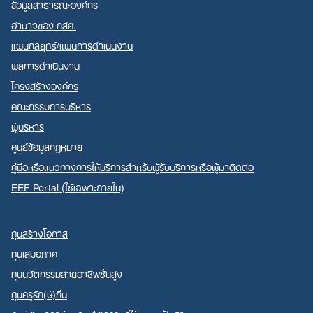
ข้อมูลสาธารณะองค์กร
อำนาจของ กสศ.
แผนกลยุทธ์/แผนการดำเนินงาน
ผลการดำเนินงาน
Search
โครงสร้างองค์กร
for:
คณะกรรมการบริหาร
ผู้บริหาร
ศูนย์ข้อมูลกฎหมาย
คู่มือหรือแนวทางการให้บริการสำหรับผู้รับบริการหรือผู้มาติดต่อ
EEF Portal (ใช้เฉพาะภายใน)
ทุนสร้างโอกาส
ทุนเสมอภาค
ทุนนวัตกรรมสายอาชีพชั้นสูง
ทุนครูรัก(ษ์)ถิ่น