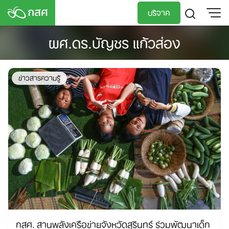
Skip
บริจาค
to
content
ผศ.ดร.บัญชร แก้วส่อง
TH
EN
ข่าวสารความรู้
กสศ. สานพลังเครือข่ายจังหวัดสุรินทร์ ร่วมพัฒนาเด็ก