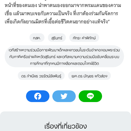
หน้าที่ของตนเอง นำพาตนเองออกมาจากพรมแดนของความ
เชื่อ แล้วมาพบเจอกับความเป็นจริง ที่เราต้องร่วมกันจัดการ
เพื่อเกิดกัลยาณมิตรที่เอื้อต่อชีวิตคนยากอย่างแท้จริง”
กสศ.
สุรินทร์
ภัทระ คำพิทักษ์
เวทีสร้างความร่วมมือการพัฒนาเด็กและเยาวชนในระดับอำเภอจอมพระร่วม
กับภาคีเครือข่ายจังหวัดสุรินทร์ และเวทีลงนามความร่วมมือขับเคลื่อนระบบ
Search
การศึกษาที่ทุกคนมีทางเลือกและตอบโจทย์ชีวิต
for:
ดร.จำเนียร วรรัตน์ชัยพันธุ์
ผศ.ดร.บัญชร แก้วส่อง
เรื่องที่เกี่ยวข้อง