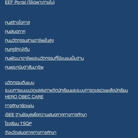
EEF Portal (ใช้เฉพาะภายใน)
ทุนสร้างโอกาส
ทุนเสมอภาค
ทุนนวัตกรรมสายอาชีพชั้นสูง
ทุนครูรัก(ษ์)ถิ่น
ทุนพัฒนาอาชีพและนวัตกรรมที่ใช้ชุมชนเป็นฐาน
ทุนพระกนิษฐาสัมมาชีพ
นวัตกรรมต้นแบบ
ระบบการแนะแนวดูแลสุขภาพจิตนักเรียนและระบบการดูแลช่วยเหลือนักเรียน
HERO OBEC CARE
การศึกษายืดหยุ่น
iSEE ฐานข้อมูลเพื่อความเสมอภาคทางการศึกษา
โรงเรียน TSQP
จังหวัดเสมอภาคทางการศึกษา