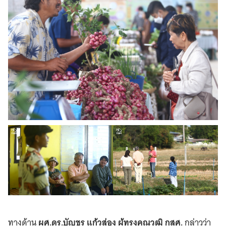
ทางด้าน
ผศ.ดร.บัญชร แก้วส่อง ผู้ทรงคุณวุฒิ กสศ.
กล่าวว่า