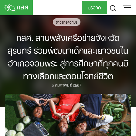
Skip
บริจาค
to
content
ข่าวสารความรู้
TH
EN
กสศ. สานพลังเครือข่ายจังหวัด
สุรินทร์ ร่วมพัฒนาเด็กและเยาวชนใน
อำเภอจอมพระ สู่การศึกษาที่ทุกคนมี
ทางเลือกและตอบโจทย์ชีวิต
5 กุมภาพันธ์ 2567