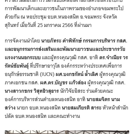
การพัฒนาเด็กและเยาวชนในภาพรวมของอำเภอจอมพระไป
ด้วยกัน ณ หอประชุม อบต.หนองสนิท อ.จอมพระ จังหวัด
สุรินทร์ เมื่อวันที่ 25 มกราคม 2566 ที่ผ่านมา
การจัดงานนำโดย
นายภัทระ คำพิทักษ์ กรรมการบริหาร กสศ.
และอนุกรรมการส่งเสริมและพัฒนาเยาวชนและประชากรวัย
แรงงานนอกระบบ
และผู้ทรงคุณวุฒิ กสศ. อาทิ
ดร.จำเนียร วร
รัตน์ชัยพันธุ์
ที่ปรึกษาอาวุโส องค์กรระหว่างประเทศเพื่อการ
อนุรักษ์ธรรมชาติ (IUCN)
ผศ.บงกชรัตน์ ล้ำเลิศ
ผู้ทรงคุณวุฒิ
ภาคเอกชน กสศ.
ผศ.ดร.บัญชร แก้วส่อง
ผู้ทรงคุณวุฒิ กสศ.
นางสาวกชกร วิสุทธิวสุธาร
นักวิจัยอิสระ ร่วมด้วยคณะ
องค์การบริหารส่วนตำบลหนองสนิท อาทิ
นายสมจิตร นาม
สว่าง
นายก อบต.หนองสนิท
นายสมเกียรติ สาระ
หัวหน้าสำนัก
ปลัด อบต.หนองสนิท และคณะทำงาน