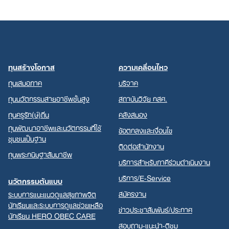
ทุนสร้างโอกาส
ความเคลื่อนไหว
ทุนเสมอภาค
บริจาค
ทุนนวัตกรรมสายอาชีพชั้นสูง
สถาบันวิจัย กสศ.
ทุนครูรัก(ษ์)ถิ่น
คลังสมอง
ทุนพัฒนาอาชีพและนวัตกรรมที่ใช้
ข้อตกลงและเงื่อนไข
ชุมชนเป็นฐาน
ติดต่อสำนักงาน
ทุนพระกนิษฐาสัมมาชีพ
บริการสำหรับภาคีร่วมดำเนินงาน
บริการ/E-Service
นวัตกรรมต้นแบบ
สมัครงาน
ระบบการแนะแนวดูแลสุขภาพจิต
นักเรียนและระบบการดูแลช่วยเหลือ
ข่าวประชาสัมพันธ์/ประกาศ
นักเรียน HERO OBEC CARE
สอบถาม-แนะนำ-ติชม