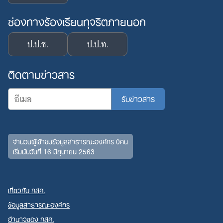
ช่องทางร้องเรียนทุจริตภายนอก
Search
ป.ป.ช.
ป.ป.ท.
for:
ติดตามข่าวสาร
จำนวนผู้เข้าชมข้อมูลสาธารณะองค์กร 0คน
เริ่มนับวันที่ 16 มิถุนายน 2563
เกี่ยวกับ กสศ.
ข้อมูลสาธารณะองค์กร
อำนาจของ กสศ.