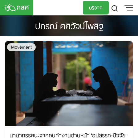
Skip
บริจาค
to
content
ปกรณ์ ศศิวัจน์ไพสิฐ
TH
EN
Movement
นานาทรรศนะจากคนทำงานด่านหน้า ‘อุปสรรค-ปัจจัย’