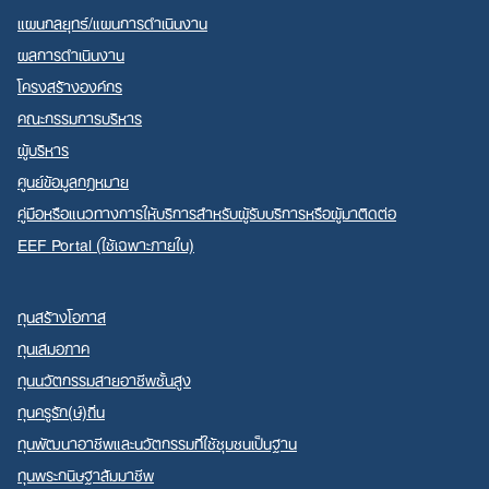
แผนกลยุทธ์/แผนการดำเนินงาน
ผลการดำเนินงาน
โครงสร้างองค์กร
คณะกรรมการบริหาร
ผู้บริหาร
ศูนย์ข้อมูลกฎหมาย
คู่มือหรือแนวทางการให้บริการสำหรับผู้รับบริการหรือผู้มาติดต่อ
EEF Portal (ใช้เฉพาะภายใน)
ทุนสร้างโอกาส
ทุนเสมอภาค
ทุนนวัตกรรมสายอาชีพชั้นสูง
ทุนครูรัก(ษ์)ถิ่น
ทุนพัฒนาอาชีพและนวัตกรรมที่ใช้ชุมชนเป็นฐาน
ทุนพระกนิษฐาสัมมาชีพ