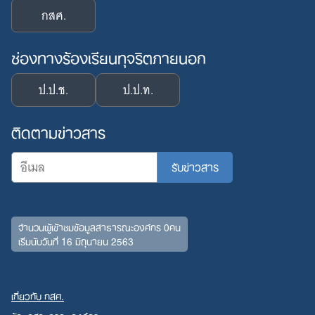
กสศ.
ช่องทางร้องเรียนทุจริตภายนอก
ป.ป.ช.
ป.ป.ท.
ติดตามข่าวสาร
จำนวนผู้เข้าชมข้อมูลสาธารณะองค์กร 0คน
Search
เริ่มนับวันที่ 16 มิถุนายน 2563
for:
เกี่ยวกับ กสศ.