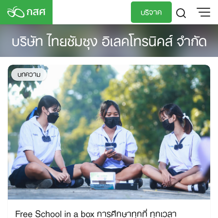
Skip
บริจาค
to
content
บริษัท ไทยซัมซุง อิเลคโทรนิคส์ จำกัด
TH
EN
บทความ
Free School in a box การศึกษาทุกที่ ทุกเวลา