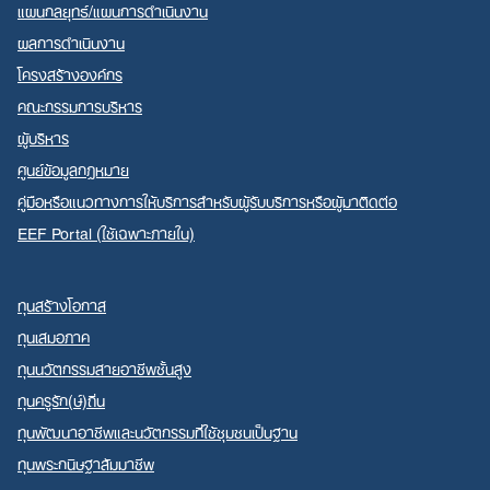
แผนกลยุทธ์/แผนการดำเนินงาน
ผลการดำเนินงาน
โครงสร้างองค์กร
คณะกรรมการบริหาร
ผู้บริหาร
ศูนย์ข้อมูลกฎหมาย
คู่มือหรือแนวทางการให้บริการสำหรับผู้รับบริการหรือผู้มาติดต่อ
EEF Portal (ใช้เฉพาะภายใน)
ทุนสร้างโอกาส
ทุนเสมอภาค
ทุนนวัตกรรมสายอาชีพชั้นสูง
ทุนครูรัก(ษ์)ถิ่น
ทุนพัฒนาอาชีพและนวัตกรรมที่ใช้ชุมชนเป็นฐาน
ทุนพระกนิษฐาสัมมาชีพ