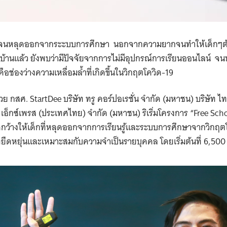
ยากจนหลุดออกจากระะบบการศึกษา นอกจากความยากจนทำให้เด็กๆต
บ้านแล้ว ยังพบว่ามีปัจจัยจากการไม่มีอุปกรณ์การเรียนออนไลน์ 
ี่คือช่องว่างความเหลื่อมล้ำที่เกิดขึ้นในวิกฤตโควิด-19
 กสศ. StartDee บริษัท ทรู คอร์ปอเรชั่น จำกัด (มหาชน) บริษัท ไท
่ เอ็กซ์เพรส (ประเทศไทย) จำกัด (มหาชน) ริเริ่มโครงการ “Free Sc
ปิดกว้างให้เด็กที่หลุดออกจากการเรียนรู้และระบบการศึกษาจากวิกฤต
ี่ยืดหยุ่นและเหมาะสมกับความจำเป็นรายบุคคล โดยเริ่มต้นที่ 6,50