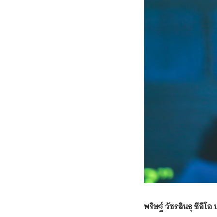
พริษฐ์ วัชรสินธุ ซีอี