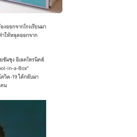
้องออกจากโรงเรียนมา
จนทำให้หลุดออกจาก
ยซัมซุง อิเลคโทรนิคส์
hool-in-a-Box”
โควิด-19 ได้กลับมา
0 คน