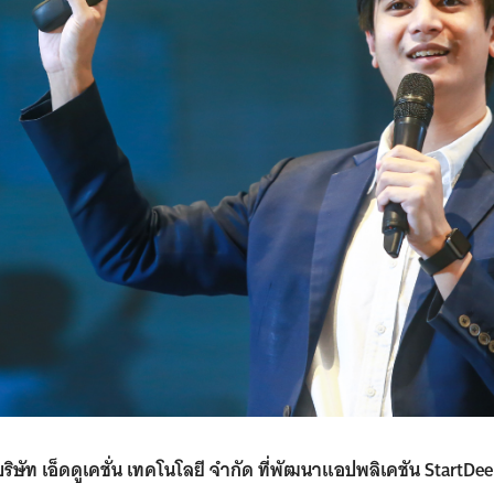
โอ บริษัท เอ็ดดูเคชั่น เทคโนโลยี จำกัด ที่พัฒนาแอปพลิเคชัน Start