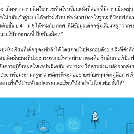
 เกิดจากความคิดในการสร้างโรงเรียนหลังที่สอง ที่มีความยืดหยุ่น 
ให้กลับเข้าสู่ระบบได้อย่างไร้รอยต่อ StartDee ในฐานะที่มีซอฟต์แ
ดับชั้น ป.4 – ม.6 ได้ร่วมกับ กสศ. ที่มีข้อมูลเด็กกลุ่มเสี่ยงหลุด
ละบริษัทเอกชนที่เป็นพันธมิตร ”
องโรงเรียนที่เด็กๆ จะเข้าถึงได้ โดยภายในประกอบด้วย 3 สิ่งที่สำค
ท็บเล็ตมือสองที่ประชาชนร่วมบริจาคเข้ามา สองคือ ซิมอินเทอร์เน็ต
กคลังความรู้ทั้งหมดในแอปพลิเคชั่น StartDee ได้ครบถ้วน หลังจากส่งก
rtDee พร้อมระดมครูอาสาสมัครที่จะคอยช่วยสนับสนุน จัดคู่มือการเ
บ เพื่อให้ผ่านพ้นอุปสรรคและเรียนให้สำเร็จไปในแต่ละขั้นได้”