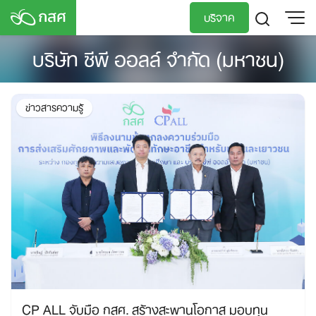
Skip
บริจาค
to
content
บริษัท ซีพี ออลล์ จำกัด (มหาชน)
TH
EN
ข่าวสารความรู้
CP ALL จับมือ กสศ. สร้างสะพานโอกาส มอบทุน