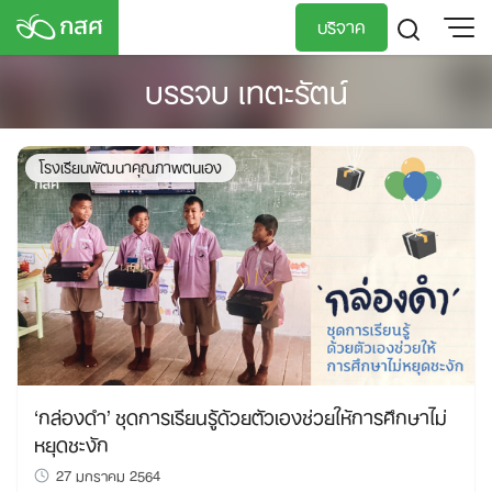
Skip
บริจาค
to
content
บรรจบ เทตะรัตน์
TH
EN
โรงเรียนพัฒนาคุณภาพตนเอง
‘กล่องดำ’ ชุดการเรียนรู้ด้วยตัวเองช่วยให้การศึกษาไม่
หยุดชะงัก
27 มกราคม 2564