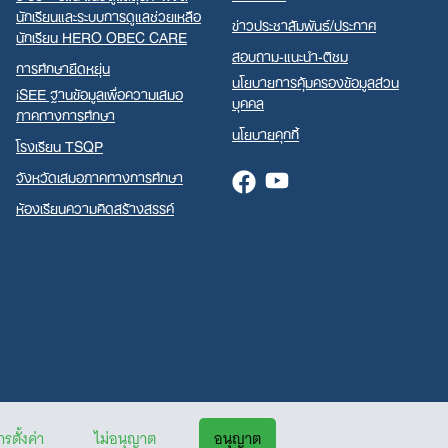
นักเรียนและระบบการดูแลช่วยเหลือ
ข่าวประชาสัมพันธ์/ประกาศ
นักเรียน HERO OBEC CARE
สอบถาม-แนะนำ-ติชม
การศึกษายืดหยุ่น
นโยบายการคุ้มครองข้อมูลส่วน
iSEE ฐานข้อมูลเพื่อความเสมอ
บุคคล
ภาคทางการศึกษา
นโยบายคุกกี้
โรงเรียน TSQP
จังหวัดเสมอภาคทางการศึกษา
Facebook
Youtube
ห้องเรียนความคิดสร้างสรรค์
รตั้งค่า
ไม่อนุญาต
อนุญาต