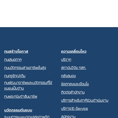
ทุนสร้างโอกาส
ความเคลื่อนไหว
ทุนเสมอภาค
บริจาค
ทุนนวัตกรรมสายอาชีพชั้นสูง
สถาบันวิจัย กสศ.
ทุนครูรัก(ษ์)ถิ่น
คลังสมอง
ทุนพัฒนาอาชีพและนวัตกรรมที่ใช้
ข้อตกลงและเงื่อนไข
ชุมชนเป็นฐาน
ติดต่อสำนักงาน
ทุนพระกนิษฐาสัมมาชีพ
บริการสำหรับภาคีร่วมดำเนินงาน
บริการ/E-Service
นวัตกรรมต้นแบบ
สมัครงาน
ระบบการแนะแนวดูแลสุขภาพจิต