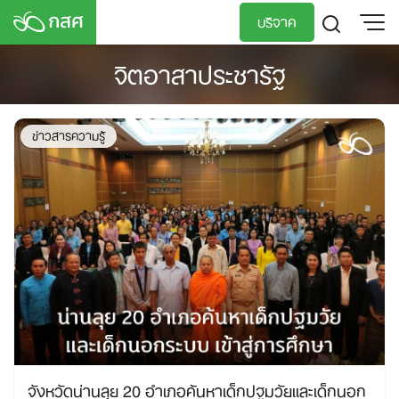
Skip
บริจาค
to
content
จิตอาสาประชารัฐ
TH
EN
ข่าวสารความรู้
จังหวัดน่านลุย 20 อำเภอค้นหาเด็กปฐมวัยและเด็กนอก