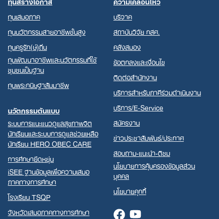
ทุนสร้างโอกาส
ความเคลื่อนไหว
ทุนเสมอภาค
บริจาค
ทุนนวัตกรรมสายอาชีพชั้นสูง
สถาบันวิจัย กสศ.
ทุนครูรัก(ษ์)ถิ่น
คลังสมอง
ทุนพัฒนาอาชีพและนวัตกรรมที่ใช้
ข้อตกลงและเงื่อนไข
ชุมชนเป็นฐาน
ติดต่อสำนักงาน
ทุนพระกนิษฐาสัมมาชีพ
บริการสำหรับภาคีร่วมดำเนินงาน
บริการ/E-Service
นวัตกรรมต้นแบบ
สมัครงาน
ระบบการแนะแนวดูแลสุขภาพจิต
นักเรียนและระบบการดูแลช่วยเหลือ
ข่าวประชาสัมพันธ์/ประกาศ
นักเรียน HERO OBEC CARE
สอบถาม-แนะนำ-ติชม
การศึกษายืดหยุ่น
นโยบายการคุ้มครองข้อมูลส่วน
iSEE ฐานข้อมูลเพื่อความเสมอ
บุคคล
ภาคทางการศึกษา
นโยบายคุกกี้
โรงเรียน TSQP
จังหวัดเสมอภาคทางการศึกษา
Facebook
Youtube