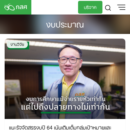
Skip
บริจาค
to
content
งบประมาณ
TH
EN
งานวิจัย
แนะรัฐจัดสรรงบปี 64 เน้นเติมเต็มกลุ่มเป้าหมายและ