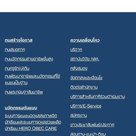
ทุนสร้างโอกาส
ความเคลื่อนไหว
ทุนเสมอภาค
บริจาค
ทุนนวัตกรรมสายอาชีพชั้นสูง
สถาบันวิจัย กสศ.
ทุนครูรัก(ษ์)ถิ่น
คลังสมอง
ทุนพัฒนาอาชีพและนวัตกรรมที่ใช้
ข้อตกลงและเงื่อนไข
ชุมชนเป็นฐาน
ติดต่อสำนักงาน
ทุนพระกนิษฐาสัมมาชีพ
บริการสำหรับภาคีร่วมดำเนินงาน
บริการ/E-Service
นวัตกรรมต้นแบบ
สมัครงาน
ระบบการแนะแนวดูแลสุขภาพจิต
นักเรียนและระบบการดูแลช่วยเหลือ
ข่าวประชาสัมพันธ์/ประกาศ
นักเรียน HERO OBEC CARE
สอบถาม-แนะนำ-ติชม