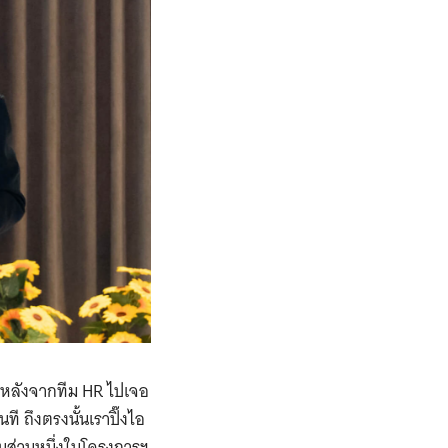
ยหลังจากทีม HR ไปเจอ
ที ถึงตรงนั้นเราปิ๊งไอ
็นส่วนหนึ่งในโครงการฯ