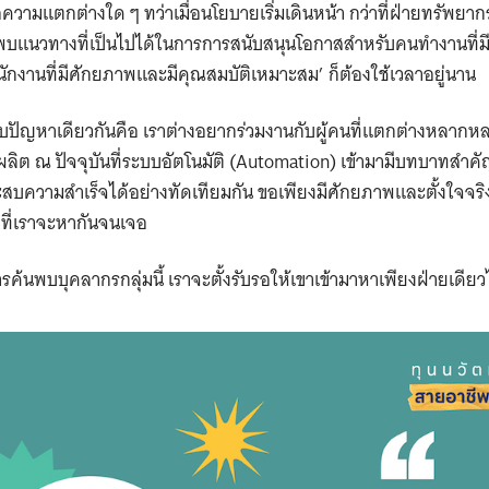
วามแตกต่างใด ๆ ทว่าเมื่อนโยบายเริ่มเดินหน้า กว่าที่ฝ่ายทรัพย
พบแนวทางที่เป็นไปได้ในการการสนับสนุนโอกาสสำหรับคนทำงานที
ักงานที่มีศักยภาพและมีคุณสมบัติเหมาะสม’ ก็ต้องใช้เวลาอยู่นาน
บปัญหาเดียวกันคือ เราต่างอยากร่วมงานกับผู้คนที่แตกต่างหลากหล
ิต ณ ปัจจุบันที่ระบบอัตโนมัติ (Automation) เข้ามามีบทบาทสำคัญ เ
วามสำเร็จได้อย่างทัดเทียมกัน ขอเพียงมีศักยภาพและตั้งใจจริง แ
กที่เราจะหากันจนเจอ
้นพบบุคลากรกลุ่มนี้ เราจะตั้งรับรอให้เขาเข้ามาหาเพียงฝ่ายเดียว