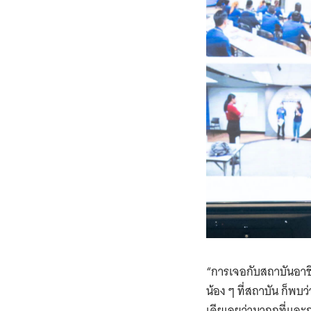
“การเจอกับสถาบันอาช
น้อง ๆ ที่สถาบัน ก็พบว
เดียเลยว่ามาถูกที่แล