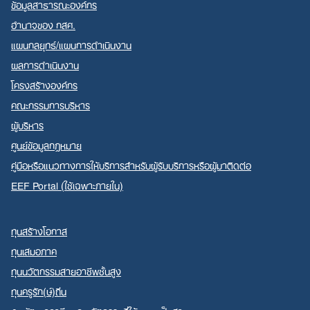
ข้อมูลสาธารณะองค์กร
อำนาจของ กสศ.
แผนกลยุทธ์/แผนการดำเนินงาน
ผลการดำเนินงาน
Search
โครงสร้างองค์กร
for:
คณะกรรมการบริหาร
ผู้บริหาร
ศูนย์ข้อมูลกฎหมาย
คู่มือหรือแนวทางการให้บริการสำหรับผู้รับบริการหรือผู้มาติดต่อ
EEF Portal (ใช้เฉพาะภายใน)
ทุนสร้างโอกาส
ทุนเสมอภาค
ทุนนวัตกรรมสายอาชีพชั้นสูง
ทุนครูรัก(ษ์)ถิ่น