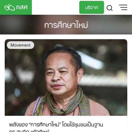
Skip
บริจาค
to
content
การศึกษาใหม่
TH
EN
Movement
พลังของ “การศึกษาใหม่” โดยใช้ชุมชนเป็นฐาน
ดร.สมคิด แก้วทิพย์