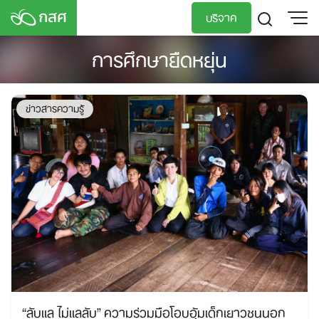
Skip
บริจาค
to
content
การศึกษายืดหยุ่น
TH
EN
ข่าวสารความรู้
“ลับแล ไม่แลลับ” ความร่วมมือโอบอุ้มเด็กเยาวชนนอก