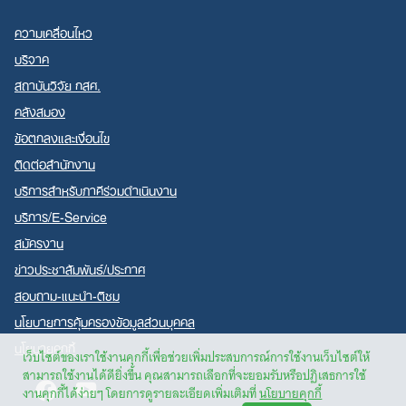
ความเคลื่อนไหว
บริจาค
สถาบันวิจัย กสศ.
คลังสมอง
ข้อตกลงและเงื่อนไข
ติดต่อสำนักงาน
บริการสำหรับภาคีร่วมดำเนินงาน
บริการ/E-Service
สมัครงาน
ข่าวประชาสัมพันธ์/ประกาศ
สอบถาม-แนะนำ-ติชม
นโยบายการคุ้มครองข้อมูลส่วนบุคคล
นโยบายคุกกี้
เว็บไซต์ของเราใช้งานคุกกี้เพื่อช่วยเพิ่มประสบการณ์การใช้งานเว็บไซต์ให้
สามารถใช้งานได้ดียิ่งขึ้น คุณสามารถเลือกที่จะยอมรับหรือปฏิเสธการใช้
Facebook
Youtube
งานคุกกี้ได้ง่ายๆ โดยการดูรายละเอียดเพิ่มเติมที่
นโยบายคุกกี้