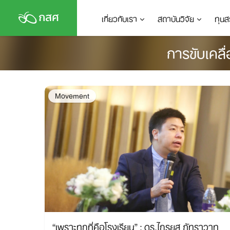
Skip
เกี่ยวกับเรา
สถาบันวิจัย
ทุนส
to
content
การขับเคล
Movement
“เพราะทุกที่คือโรงเรียน” : ดร.ไกรยส ภัทราวาท