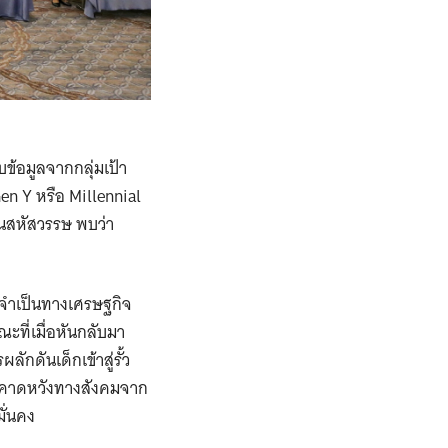
็บข้อมูลจากกลุ่มเป้า
en Y หรือ Millennial
านสหัสวรรษ พบว่า
มจำเป็นทางเศรษฐกิจ
ะที่เมื่อหันกลับมา
ดันเด็กเข้าสู่รั้ว
ามคาดหวังทางสังคมจาก
มั่นคง