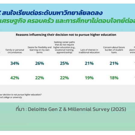
Search
for: