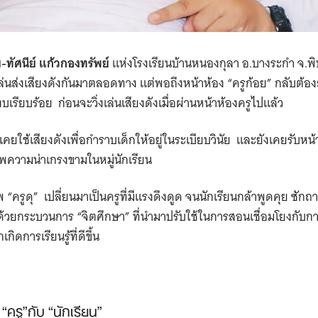
ย-ทัศนีย์ แก้วกองทรัพย์
แห่งโรงเรียนบ้านหนองกุลา อ.บางระกำ จ.พิษ
่งเล่นส่งเสียงดังกันมาตลอดทาง แต่พอถึงหน้าห้อง “ครูก้อย” กลับต้อง
เรียบร้อย ก่อนจะวิ่งเล่นเสียงดังเมื่อผ่านหน้าห้องครูไปแล้ว
่เคยใช้เสียงดังเพื่อกำราบเด็กให้อยู่ในระเบียบวินัย และยังเคยรับหน
าพความน่าเกรงขามในหมู่นักเรียน
พ “ครูดุ” เปลี่ยนมาเป็นครูที่มีแรงดึงดูด​ จนนักเรียนกล้าพูดคุย ซั
้วยกระบวนการ “จิตศึกษา” ที่นำมาปรับใช้ในการสอน​เชื่อมโยงกับก
เกิดการเรียนรู้ที่ดีขึ้น
ครู”​กับ “นักเรียน”​