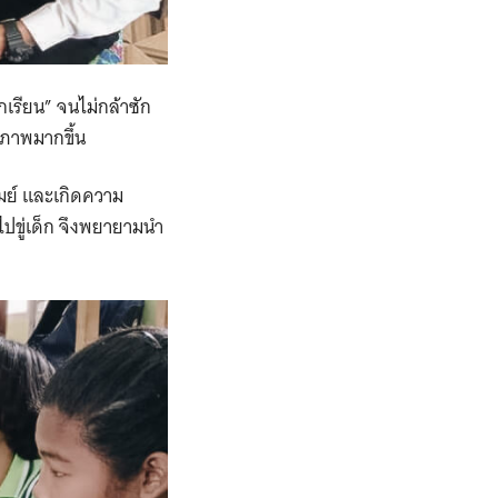
กเรียน” จนไม่กล้าซัก
ธิภาพมากขึ้น
รัมย์ และเกิดความ
ขู่เด็ก ​จึง​พยายาม​นำ