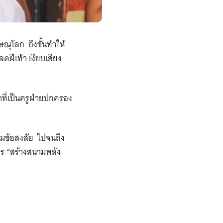
ณุโลก ​ถึงขั้นทำให้
ลดฝีเท้า เงียบเสียง
้าที่เป็นครูฝ่ายปกครอง
กถามข้อสงสัย ไปจนถึง
าร “สร้างสนามพลัง