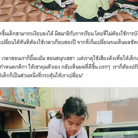
ดขึ้นเด็กสามารถเงียบลงได้ มีสมาธิกับการเรียน โดยที่ไม่ต้องใช้การบั
ช่เปลี่ยนได้ทันทีต้องใช้เวลาเกือบสองปี จากที่เริ่มเปลี่ยนจนเห็นผลชั
ด เวลาสอนเราก็ยิ้มแย้ม สอนสนุกเฮฮา แต่เราดุใช้เสียงดังเพื่อให้เ
่วมกำหนดกติกา ให้เขาคุมตัวเอง กลับเห็นผลที่ดีขึ้น แรกๆ เราก็ต้องป
่เด็กก็เป็นส่วนหนึ่งที่กระตุ้นให้เราเปลี่ยน”