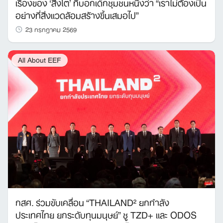
เรื่องของ ‘สิงโต’ ที่บอกเด็กชุมชนหนึ่งว่า “เราไม่ต้องเป็น
อย่างที่สิ่งแวดล้อมสร้างขึ้นเสมอไป”
23 กรกฎาคม 2569
All About EEF
กสศ. ร่วมขับเคลื่อน “THAILAND² ยกกำลัง
ประเทศไทย ยกระดับทุนมนุษย์” ชู TZD+ และ ODOS