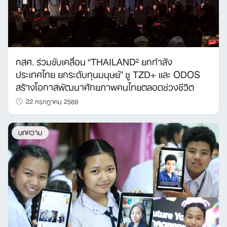
กสศ. ร่วมขับเคลื่อน “THAILAND² ยกกำลัง
ประเทศไทย ยกระดับทุนมนุษย์” ชู TZD+ และ ODOS
สร้างโอกาสพัฒนาศักยภาพคนไทยตลอดช่วงชีวิต
22 กรกฎาคม 2569
บทความ