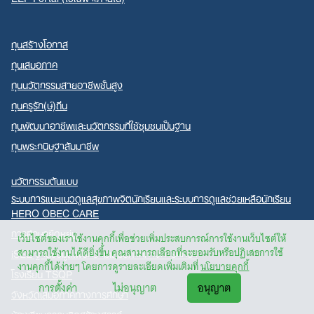
ทุนสร้างโอกาส
ทุนเสมอภาค
ทุนนวัตกรรมสายอาชีพชั้นสูง
ทุนครูรัก(ษ์)ถิ่น
ทุนพัฒนาอาชีพและนวัตกรรมที่ใช้ชุมชนเป็นฐาน
ทุนพระกนิษฐาสัมมาชีพ
นวัตกรรมต้นแบบ
ระบบการแนะแนวดูแลสุขภาพจิตนักเรียนและระบบการดูแลช่วยเหลือนักเรียน
HERO OBEC CARE
การศึกษายืดหยุ่น
เว็บไซต์ของเราใช้งานคุกกี้เพื่อช่วยเพิ่มประสบการณ์การใช้งานเว็บไซต์ให้
iSEE ฐานข้อมูลเพื่อความเสมอภาคทางการศึกษา
สามารถใช้งานได้ดียิ่งขึ้น คุณสามารถเลือกที่จะยอมรับหรือปฏิเสธการใช้
งานคุกกี้ได้ง่ายๆ โดยการดูรายละเอียดเพิ่มเติมที่
นโยบายคุกกี้
โรงเรียน TSQP
การตั้งค่า
ไม่อนุญาต
อนุญาต
จังหวัดเสมอภาคทางการศึกษา