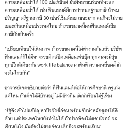
ความเหลื่อมล้ำได้ 100 เปอร์เซ็นต์ มันมีหลายบริบทที่จะลด
ความเหลื่อมล้ำได้ เช่น ฟินแลนด์มีการกำหนดฐานภาษี ถ้าจบ
ปริญญาตรีฐานภาษี 30 เปอร์เซ็นต์เลย เยอะมาก คนก็จะไม่รวย
เยอะเกินเหมือนประเทศไทย ถ้ารวยขนาดนี้คนฟินแลนด์เสีย
ภาษีกันเกินครึ่ง
“เปรียบเทียบให้เห็นภาพ ถ้ารวยขนาดนี้ไม่ทำงานกันแล้ว บริษัท
ฟินแลนด์ก็ไม่มีทางรวยติดสปีดเหมือนเฟซบุ๊ค ทุกคนจะมีสุข
ทุกข์ใกล้เคียงกัน work life balance มาทันที ความเหลื่อมล้ำก็
จะไม่ไกลกัน”
อาจารย์เกดอธิบายต่อว่า ที่ฟินแลนด์ต่อให้การศึกษาดี ครูเก่ง
แค่ไหน ถ้าเด็กไม่มีบ้านอยู่ ไม่มีข้าวกิน เด็กก็เรียนไม่รู้เรื่อง
“รัฐจึงเข้าไปแก้ปัญหาปัจจัยสี่ก่อน พร้อมกับทำหลักสูตรให้ดี
ด้วย แต่ประเทศไทยยังทำไม่ได้ ถ้าปากท้องไม่ตอบโจทย์ จะ
เรียนยังไง มันต้องไม่ขาดก่อน เด็กถึงจะพร้อมเรียน”