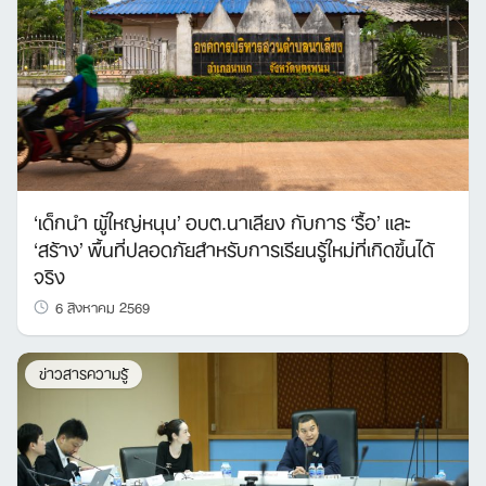
‘เด็กนำ ผู้ใหญ่หนุน’ อบต.นาเลียง กับการ ‘รื้อ’ และ
‘สร้าง’ พื้นที่ปลอดภัยสำหรับการเรียนรู้ใหม่ที่เกิดขึ้นได้
จริง
6 สิงหาคม 2569
ข่าวสารความรู้