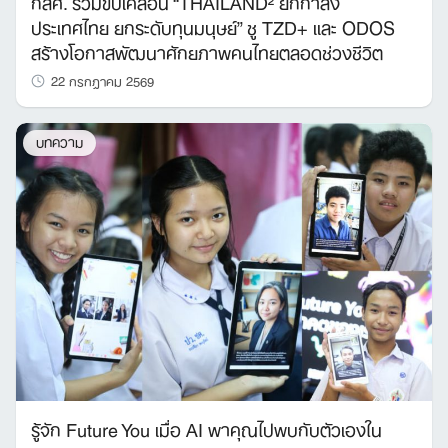
กสศ. ร่วมขับเคลื่อน “THAILAND² ยกกำลัง
ประเทศไทย ยกระดับทุนมนุษย์” ชู TZD+ และ ODOS
สร้างโอกาสพัฒนาศักยภาพคนไทยตลอดช่วงชีวิต
22 กรกฎาคม 2569
บทความ
รู้จัก Future You เมื่อ AI พาคุณไปพบกับตัวเองใน