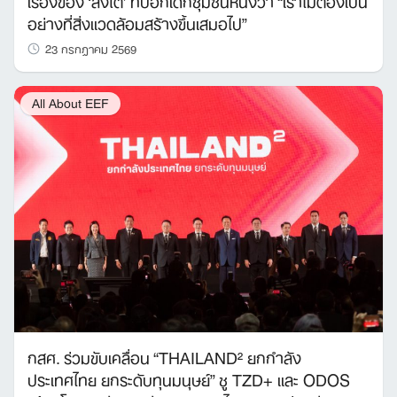
เรื่องของ ‘สิงโต’ ที่บอกเด็กชุมชนหนึ่งว่า “เราไม่ต้องเป็น
อย่างที่สิ่งแวดล้อมสร้างขึ้นเสมอไป”
23 กรกฎาคม 2569
All About EEF
กสศ. ร่วมขับเคลื่อน “THAILAND² ยกกำลัง
ประเทศไทย ยกระดับทุนมนุษย์” ชู TZD+ และ ODOS