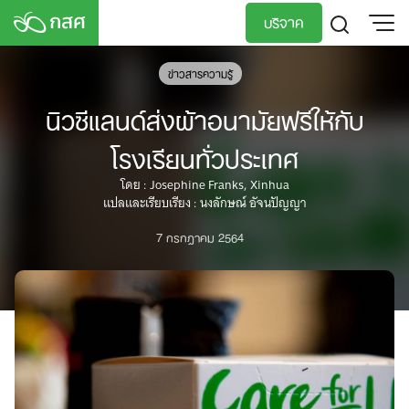
Skip
บริจาค
to
content
TH
EN
ข่าวสารความรู้
นิวซีแลนด์ส่งผ้าอนามัยฟรีให้กับ
โรงเรียนทั่วประเทศ
โดย : Josephine Franks, Xinhua
แปลและเรียบเรียง : นงลักษณ์ อัจนปัญญา
7 กรกฎาคม 2564