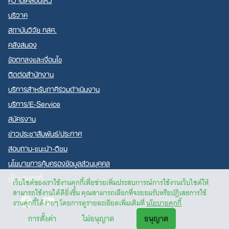
บริจาค
สถาบันวิจัย กสศ.
คลังสมอง
ข้อตกลงและเงื่อนไข
ติดต่อสำนักงาน
บริการสำหรับภาคีร่วมดำเนินงาน
บริการ/E-Service
สมัครงาน
ข่าวประชาสัมพันธ์/ประกาศ
สอบถาม-แนะนำ-ติชม
นโยบายการคุ้มครองข้อมูลส่วนบุคคล
นโยบายคุกกี้
เว็บไซต์ของเราใช้งานคุกกี้เพื่อช่วยเพิ่มประสบการณ์การใช้งานเว็บไซต์ให้
สามารถใช้งานได้ดียิ่งขึ้น คุณสามารถเลือกที่จะยอมรับหรือปฏิเสธการใช้
Facebook
Youtube
งานคุกกี้ได้ง่ายๆ โดยการดูรายละเอียดเพิ่มเติมที่
นโยบายคุกกี้
การตั้งค่า
ไม่อนุญาต
อนุญาต