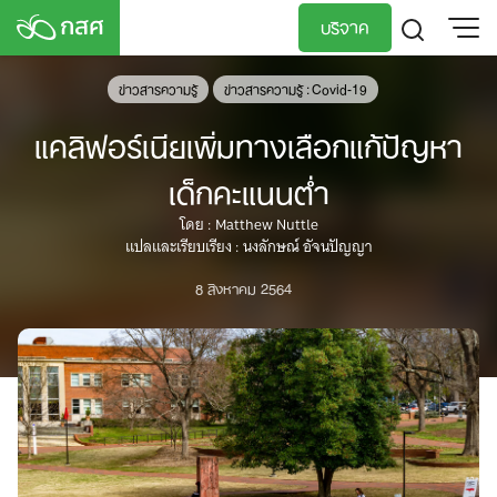
Skip
บริจาค
to
content
TH
EN
ข่าวสารความรู้
ข่าวสารความรู้ : Covid-19
แคลิฟอร์เนียเพิ่มทางเลือกแก้ปัญหา
เด็กคะแนนต่ำ
โดย : Matthew Nuttle
แปลและเรียบเรียง : นงลักษณ์ อัจนปัญญา
8 สิงหาคม 2564