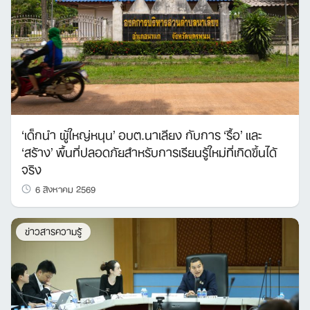
‘เด็กนำ ผู้ใหญ่หนุน’ อบต.นาเลียง กับการ ‘รื้อ’ และ
‘สร้าง’ พื้นที่ปลอดภัยสำหรับการเรียนรู้ใหม่ที่เกิดขึ้นได้
จริง
6 สิงหาคม 2569
ข่าวสารความรู้
Search
for: