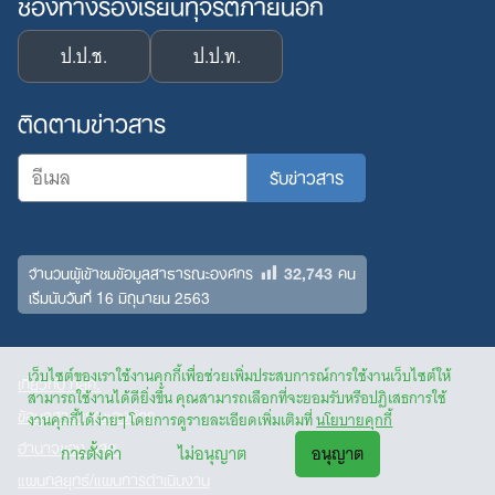
ช่องทางร้องเรียนทุจริตภายนอก
ป.ป.ช.
ป.ป.ท.
ติดตามข่าวสาร
32,743
จำนวนผู้เข้าชมข้อมูลสาธารณะองค์กร
คน
เริ่มนับวันที่ 16 มิถุนายน 2563
เว็บไซต์ของเราใช้งานคุกกี้เพื่อช่วยเพิ่มประสบการณ์การใช้งานเว็บไซต์ให้
เกี่ยวกับ กสศ.
สามารถใช้งานได้ดียิ่งขึ้น คุณสามารถเลือกที่จะยอมรับหรือปฏิเสธการใช้
ข้อมูลสาธารณะองค์กร
งานคุกกี้ได้ง่ายๆ โดยการดูรายละเอียดเพิ่มเติมที่
นโยบายคุกกี้
อำนาจของ กสศ.
การตั้งค่า
ไม่อนุญาต
อนุญาต
แผนกลยุทธ์/แผนการดำเนินงาน