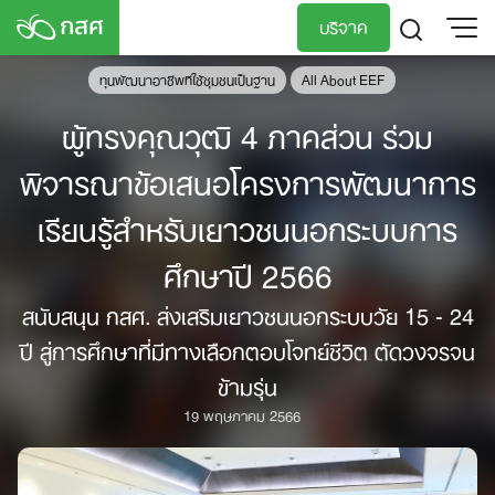
Skip
บริจาค
to
content
ทุนพัฒนาอาชีพทีใช้ชุมชนเป็นฐาน
All About EEF
TH
EN
ผู้ทรงคุณวุฒิ 4 ภาคส่วน ร่วม
พิจารณาข้อเสนอโครงการพัฒนาการ
เรียนรู้สำหรับเยาวชนนอกระบบการ
ศึกษาปี 2566
สนับสนุน กสศ. ส่งเสริมเยาวชนนอกระบบวัย 15 - 24
ปี สู่การศึกษาที่มีทางเลือกตอบโจทย์ชีวิต ตัดวงจรจน
ข้ามรุ่น
19 พฤษภาคม 2566