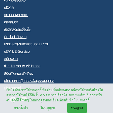
บริจาค
สถาบันวิจัย กสศ.
คลังสมอง
ข้อตกลงและเงื่อนไข
ติดต่อสำนักงาน
บริการสำหรับภาคีร่วมดำเนินงาน
บริการ/E-Service
สมัครงาน
ข่าวประชาสัมพันธ์/ประกาศ
สอบถาม-แนะนำ-ติชม
นโยบายการคุ้มครองข้อมูลส่วนบุคคล
นโยบายคุกกี้
เว็บไซต์ของเราใช้งานคุกกี้เพื่อช่วยเพิ่มประสบการณ์การใช้งานเว็บไซต์ให้
สามารถใช้งานได้ดียิ่งขึ้น คุณสามารถเลือกที่จะยอมรับหรือปฏิเสธการใช้
Facebook
Youtube
งานคุกกี้ได้ง่ายๆ โดยการดูรายละเอียดเพิ่มเติมที่
นโยบายคุกกี้
การตั้งค่า
ไม่อนุญาต
อนุญาต