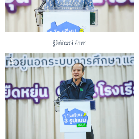
ฐิติลักษณ์ คำพา