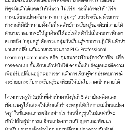
นั้น แม้จะมีแนวคิดหลักการหรือเจตนาที่ดีอย่างไร แต่ผลที่
พิสูจน์แล้วได้แสดงให้เห็นว่า ‘ไม่เวิร์ก’ ฉะนั้นถ้าจะให้ ‘เวิร์ก’
การเปลี่ยนแปลงต้องมาจาก ‘กลุ่มครู’ และโรงเรียน ด้วยการ
ทำงานที่มีเป้าหมายตั้งต้นที่ผลลัพธ์การเรียนรู้ของศิษย์ ภายใต้
คำถามว่าอยากจะให้ลูกศิษย์ได้อะไรติดตัวไปเมื่อจบการศึกษา
หมายถึง ‘กลุ่มครู’ ต้องรวมกลุ่มกันเรียนรู้จากการปฏิบัติ แล้วนำ
มาแลกเปลี่ยนกันผ่านกระบวนการ PLC: Professional
Learning Community หรือ ‘ชุมชนการเรียนรู้ทางวิชาชีพ’ เพื่อ
การออกแบบชั้นเรียนแล้วนำไปใช้ จากนั้นเก็บข้อมูลและตีความ
เพื่อปรับเปลี่ยนอยู่ตลอดเวลา แล้วการเรียนรู้จากประสบการณ์
จะช่วยยกระดับการเรียนรู้ของศิษย์ให้เป็นไปตามเป้าหมายได้
โครงการครูรัก(ษ)ถิ่นที่ดำเนินมาถึงรุ่นที่ 5 สถาบันผลิตและ
พัฒนาครูได้แสดงให้เห็นแล้วว่าจะหนุนให้เกิดการเปลี่ยนแปลง
‘ครู’ ในขั้นตอนการผลิตอย่างไร ก่อนที่ครูรุ่นใหม่เหล่านี้จะ
เข้าไปเป็นผู้นำการเปลี่ยนแปลงการแก้ปัญหาและพัฒนา
โรงเรียนขนาดเล็กห่างไกล และเปลี่ยนแปลงความสัมพันธ์