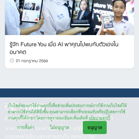
รู้จัก Future You เมื่อ AI พาคุณไปพบกับตัวเองใน
อนาคต
21 กรกฎาคม 2569
เว็บไซต์ของเราใช้งานคุกกี้เพื่อช่วยเพิ่มประสบการณ์การใช้งานเว็บไซต์ให้
สามารถใช้งานได้ดียิ่งขึ้น คุณสามารถเลือกที่จะยอมรับหรือปฏิเสธการใช้
กองทุนเพื่อความเสมอภาคทางการศึกษา
งานคุกกี้ได้ง่ายๆ โดยการดูรายละเอียดเพิ่มเติมที่
นโยบายคุกกี้
การตั้งค่า
ไม่อนุญาต
อนุญาต
อาคารเอส. พี. (อาคารเอ) ชั้น 13 เลขที่ 388
ถนนพหลโยธิน แขวงสามเสนใน เขตพญาไท