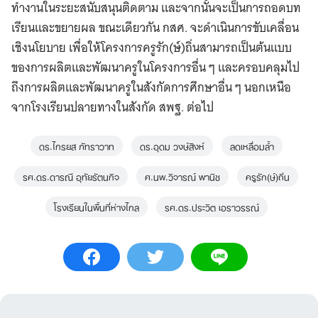
ทำงานในระยะสนับสนุนติดตาม และจากนั้นจะเป็นการถอดบท
เรียนและขยายผล ขณะเดียวกัน กสศ. จะดำเนินการขับเคลื่อน
เชิงนโยบาย เพื่อให้โครงการครูรัก(ษ์)ถิ่นสามารถเป็นต้นแบบ
ของการผลิตและพัฒนาครูในโครงการอื่น ๆ และครอบคลุมไป
ถึงการผลิตและพัฒนาครูในสังกัดการศึกษาอื่น ๆ นอกเหนือ
จากโรงเรียนปลายทางในสังกัด สพฐ. ต่อไป
ดร.ไกรยส ภัทราวาท
ดร.อุดม วงษ์สิงห์
ลดเหลื่อมล้ำ
รศ.ดร.ดารณี อุทัยรัตนกิจ
ศ.นพ.วิจารณ์ พานิช
ครูรัก(ษ์)ถิ่น
โรงเรียนในพื้นที่ห่างไกล
รศ.ดร.ประวิต เอราวรรณ์