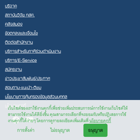
บริจาค
สถาบันวิจัย กสศ.
คลังสมอง
ข้อตกลงและเงื่อนไข
ติดต่อสำนักงาน
บริการสำหรับภาคีร่วมดำเนินงาน
บริการ/E-Service
สมัครงาน
ข่าวประชาสัมพันธ์/ประกาศ
สอบถาม-แนะนำ-ติชม
นโยบายการคุ้มครองข้อมูลส่วนบุคคล
นโยบายคุกกี้
เว็บไซต์ของเราใช้งานคุกกี้เพื่อช่วยเพิ่มประสบการณ์การใช้งานเว็บไซต์ให้
สามารถใช้งานได้ดียิ่งขึ้น คุณสามารถเลือกที่จะยอมรับหรือปฏิเสธการใช้
Facebook
Youtube
งานคุกกี้ได้ง่ายๆ โดยการดูรายละเอียดเพิ่มเติมที่
นโยบายคุกกี้
การตั้งค่า
ไม่อนุญาต
อนุญาต