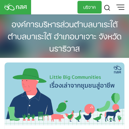
Skip
บริจาค
to
content
องค์การบริหารส่วนตำบลบาเระใต้
TH
EN
ตำบลบาเระใต้ อำเภอบาเจาะ จังหวัด
นราธิวาส