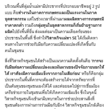
บริเวณพื้นที่ลุ่มน้ำแม่ทามีประชากรที่ประกอบอาชีพอยู่ 2 รูป
แบบ คือ
ทำงานในภาคการเกษตรและเป็นแรงงานในภาค
อุตสาหกรรม
แต่ในช่วงเวลาที่ผ่านมา
ผลผลิตทางการเกษตรมี
ราคาตกต่ำ
รวมถึง
กลุ่มทุนในอุตสาหกรรมก็เริ่มย้ายฐานการ
ผลิต
ไปยังพื้นที่อื่น ส่งผลต่อมาเป็นความเดือดร้อนของ
ประชาชนในพื้นที่ ซึ่งทำให้
วิสาหกิจแม่ทา SE
ได้เริ่มคิดหา
หนทางในการช่วยรับมือกับความเปลี่ยนแปลงที่เกิดขึ้นกับ
คนในชุมชน
สิ่งที่วิสาหกิจชุมชนได้สร้างเป็นแนวความคิดตั้งต้นคือ
‘การจะ
รับมือต่อความเปลี่ยนแปลงและผันผวนของปัจจัยภายนอกให้
ได้ เราต้องมีความเข้มแข็งจากภายในเสียก่อน’
หรือก็คือกลุ่ม
ประชากรในพื้นที่ควรจะต้องสร้างรายได้จากทรัพยากรที่
เป็นต้นทุนของชุมชนเองให้ได้ และต่อยอดไปสู่การเชื่อมโยง
เครือข่ายภายในชุมชนเพื่อให้เกิดความเข้มแข็ง ซึ่งในจุดนี้
วิสาหกิจชุมชนจึงเข้ามามีบทบาทในการช่วยประสานสิ่งที่
ชุมชนต้องการผ่านการร่วมมือกับอีก4 วิสาหกิจชุมชนใกล้เคียง