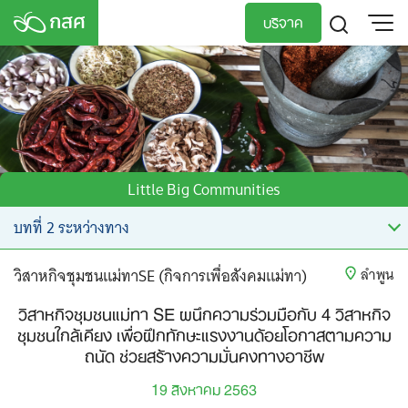
Skip
บริจาค
to
content
TH
EN
Little Big Communities
วิสาหกิจชุมชนแม่ทาSE (กิจการเพื่อสังคมแม่ทา)
ลำพูน
วิสาหกิจชุมชนแม่ทา SE ผนึกความร่วมมือกับ 4 วิสาหกิจ
ชุมชนใกล้เคียง เพื่อฝึกทักษะแรงงานด้อยโอกาสตามความ
ถนัด ช่วยสร้างความมั่นคงทางอาชีพ
19 สิงหาคม 2563