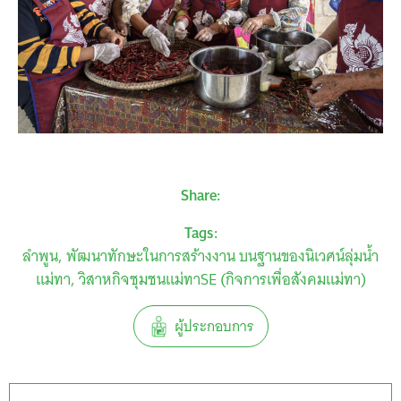
Share:
Tags:
ลำพูน
พัฒนาทักษะในการสร้างงาน บนฐานของนิเวศน์ลุ่มน้ำ
แม่ทา
วิสาหกิจชุมชนแม่ทาSE (กิจการเพื่อสังคมแม่ทา)
ผู้ประกอบการ