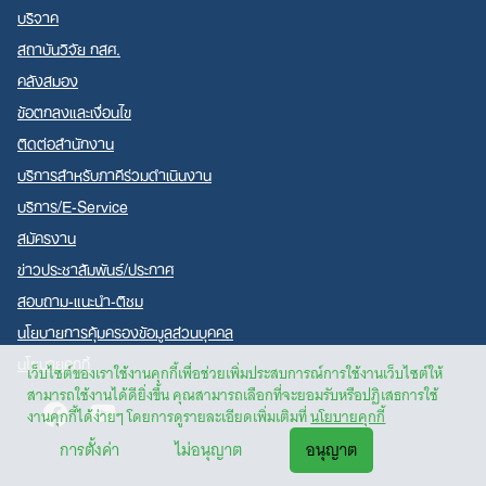
บริจาค
สถาบันวิจัย กสศ.
คลังสมอง
ข้อตกลงและเงื่อนไข
ติดต่อสำนักงาน
บริการสำหรับภาคีร่วมดำเนินงาน
บริการ/E-Service
สมัครงาน
ข่าวประชาสัมพันธ์/ประกาศ
สอบถาม-แนะนำ-ติชม
นโยบายการคุ้มครองข้อมูลส่วนบุคคล
นโยบายคุกกี้
เว็บไซต์ของเราใช้งานคุกกี้เพื่อช่วยเพิ่มประสบการณ์การใช้งานเว็บไซต์ให้
สามารถใช้งานได้ดียิ่งขึ้น คุณสามารถเลือกที่จะยอมรับหรือปฏิเสธการใช้
Facebook
Youtube
งานคุกกี้ได้ง่ายๆ โดยการดูรายละเอียดเพิ่มเติมที่
นโยบายคุกกี้
การตั้งค่า
ไม่อนุญาต
อนุญาต