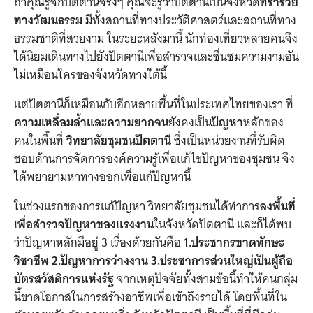
ถ้าคุณรู้จักปัตตานีจริงๆ คุณจะรู้ว่าปัตตานีเป็นจังหวัดที่
ร่ำรวย
ทางวัฒนธรรม
มีทั้งสถานที่ทางประวัติศาสตร์และสถานที่ทาง
ธรรมชาติที่สวยงาม ในระยะหลังมานี้ นักท่องเที่ยวหลายคนจึง
ได้นิยมเดินทางไปยังปัตตานีเพื่อสำรวจและชื่นชมความงามอัน
ไม่เหมือนใครของจังหวัดทางใต้นี้
แต่ปัตตานีก็เหมือนกับอีกหลายพื้นที่ในประเทศไทยของเรา ที่
ความเหลื่อมล้ำและความยากจน
ยังคงเป็น
ปัญหา
หลักของ
คนในพื้นที่
วิทยาลัยชุมชนปัตตานี
ซึ่งเป็นหน่วยงานที่รับผิด
ชอบด้านการจัดการองค์ความรู้เพื่อแก้ไขปัญหาของชุมชน จึง
ได้พยายามหาทางออกเพื่อแก้ปัญหานี้
ในช่วงแรกของการแก้ปัญหา วิทยาลัยชุมชนได้ทำการ
ลงพื้นที่
เพื่อสำรวจปัญหาของแรงงาน
ในจังหวัดปัตตานี และก็ได้พบ
ว่าปัญหาหลักมีอยู่ 3 เรื่องด้วยกันคือ
1.ประชากรขาดทักษะ
วิชาชีพ 2.ปัญหาการว่างงาน 3.ประชาการส่วนใหญ่เป็นผู้ถือ
บัตรสวัสดิการแห่งรัฐ
จากเหตุปัจจัยทั้งสามข้อนี้ทำให้คนกลุ่ม
นี้ขาดโอกาสในการสร้างอาชีพเพื่อเข้าถึงรายได้ โดยพื้นที่ใน