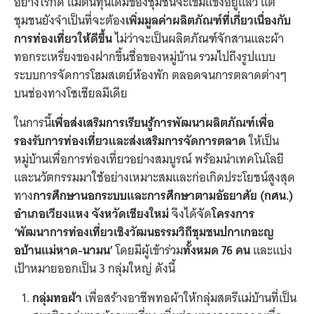
อย่างไรก็ดี แม้ต้นทุนเดิมของชุมชนจะเข้มแข็งอยู่แล้ว แต่
ชุมชนยังจำเป็นที่จะต้อง
เพิ่มมูลค่าผลิตภัณฑ์ที่เกี่ยวเนื่องกับ
การท่องเที่ยวให้ดีขึ้น
ไม่ว่าจะเป็นผลิตภัณฑ์จักสานและผ้า
ทอกระเหรี่ยงของฝากขึ้นชื่อของหมู่บ้าน รวมไปถึงรูปแบบ
ระบบการจัดการโฮมสเตย์ห้องพัก ตลอดจนการตลาดต่างๆ
บนช่องทางโซเชียลมีเดีย
ในการนี้
เพื่อส่งเสริมการเรียนรู้การพัฒนาผลิตภัณฑ์เพื่อ
รองรับการท่องเที่ยวและส่งเสริมการจัดการตลาด
ให้เป็น
หมู่บ้านเพื่อการท่องเที่ยวอย่างสมบูรณ์ พร้อมนำเทคโนโลยี
และนวัตกรรมมาใช้อย่างเหมาะสมและก่อเกิดประโยชน์สูงสุด
ทาง
การศึกษานอกระบบและการศึกษาตามอัธยาศัย (กศน.)
อำเภอเวียงแหง จังหวัดเชียงใหม่
จึงได้จัด
โครงการ
‘พัฒนาการท่องเที่ยวเชิงวัฒนธรรมวิถีชุมชนปกาเกอะญ
อบ้านแม่หาด-นามน’
โดยมีผู้เข้าร่วม
ทั้งหมด 76 คน
และแบ่ง
เป้าหมายออกเป็น 3 กลุ่มใหญ่ ดังนี้
กลุ่มทอผ้า
เพื่อสร้างอาชีพทอผ้าให้กลุ่มสตรีแม่บ้านที่เป็น