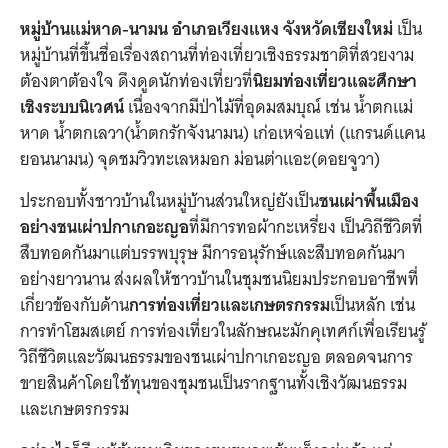
หมู่บ้านแม่หาด-นามน อำเภอเวียงแหง จังหวัดเชียงใหม่
เป็น
หมู่บ้านที่ขึ้นชื่อเรื่องสถานที่ท่องเที่ยวเชิงธรรมชาติที่สวยงาม
ต้องตาต้องใจ ดึงดูดนักท่องเที่ยวที่
นิยมท่องเที่ยวและศึกษา
เชิงระบบนิเวศน์
เนื่องจากมีป่าไม้ที่อุดมสมบุณ์ เช่น น้ำตกแม่
หาด น้ำตกเลวา(น้ำตกรักจังนามน) เก่อเหจ่อแท่ (แกรนด์แคน
ยอนนามน) จุดชมวิวทะเลหมอก ม่อนต่าแอะ(ดอยจูวา)
ประกอบทั้งชาวบ้านในหมู่บ้านส่วนใหญ่ยังเป็น
ชนเผ่าพื้นเมือง
อย่างชนเผ่าปกาเกอะญอ
ที่มีการทอผ้ากะเหรี่ยง เป็นวิถีชีวิตที่
สืบทอดกันมาแต่บรรพบุรุษ มีการอนุรักษ์และสืบทอดกันมา
อย่างยาวนาน ส่งผลให้ชาวบ้านในชุมชนนิยมประกอบอาชีพที่
เกี่ยวข้องกับด้าน
การท่องเที่ยวและเกษตรกรรม
เป็นหลัก เช่น
การทำโฮมสเตย์ การท่องเที่ยวในลักษณะมักคุเทศก์เพื่อเรียนรู้
วิถีชีวิตและวัฒนธรรมของชนเผ่าปกาเกอะญอ ตลอดจนการ
ขายสินค้าโดยใช้ทุนของชุมชนเป็นรากฐานทั้งเชิงวัฒนธรรม
และเกษตรกรรม