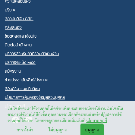
ความเคลื่อนไหว
บริจาค
สถาบันวิจัย กสศ.
คลังสมอง
ข้อตกลงและเงื่อนไข
ติดต่อสำนักงาน
บริการสำหรับภาคีร่วมดำเนินงาน
บริการ/E-Service
สมัครงาน
ข่าวประชาสัมพันธ์/ประกาศ
สอบถาม-แนะนำ-ติชม
นโยบายการคุ้มครองข้อมูลส่วนบุคคล
นโยบายคุกกี้
เว็บไซต์ของเราใช้งานคุกกี้เพื่อช่วยเพิ่มประสบการณ์การใช้งานเว็บไซต์ให้
สามารถใช้งานได้ดียิ่งขึ้น คุณสามารถเลือกที่จะยอมรับหรือปฏิเสธการใช้
Facebook
Youtube
งานคุกกี้ได้ง่ายๆ โดยการดูรายละเอียดเพิ่มเติมที่
นโยบายคุกกี้
การตั้งค่า
ไม่อนุญาต
อนุญาต