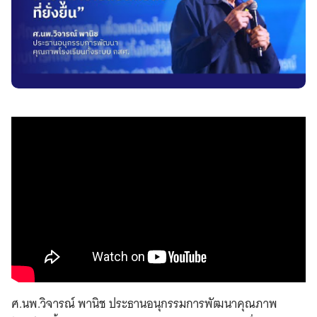
ศ.นพ.วิจารณ์ พานิช ประธานอนุกรรมการพัฒนาคุณภาพ