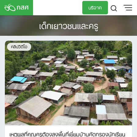
Skip
บริจาค
to
content
เด็กเยาวชนและครู
TH
EN
คลิปวิดีโอ
เหตุผลที่คุณครูต้องลงพื้นที่เยี่ยมบ้านคัดกรองนักเรียน