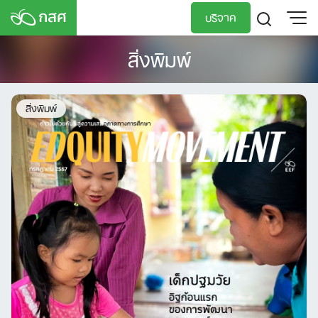
Skip
บริจาค
to
content
สิ่งพิมพ์
TH
EN
สิ่งพิมพ์