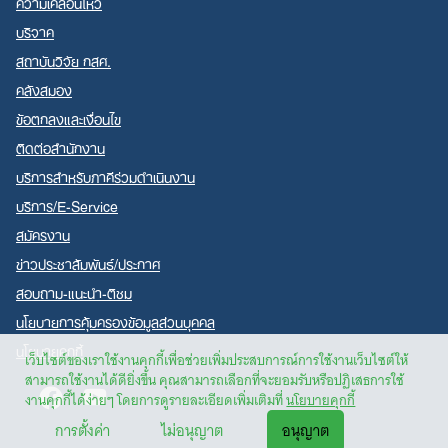
ความเคลื่อนไหว
บริจาค
สถาบันวิจัย กสศ.
คลังสมอง
ข้อตกลงและเงื่อนไข
ติดต่อสำนักงาน
บริการสำหรับภาคีร่วมดำเนินงาน
บริการ/E-Service
สมัครงาน
ข่าวประชาสัมพันธ์/ประกาศ
สอบถาม-แนะนำ-ติชม
นโยบายการคุ้มครองข้อมูลส่วนบุคคล
นโยบายคุกกี้
เว็บไซต์ของเราใช้งานคุกกี้เพื่อช่วยเพิ่มประสบการณ์การใช้งานเว็บไซต์ให้
สามารถใช้งานได้ดียิ่งขึ้น คุณสามารถเลือกที่จะยอมรับหรือปฏิเสธการใช้
Facebook
Youtube
งานคุกกี้ได้ง่ายๆ โดยการดูรายละเอียดเพิ่มเติมที่
นโยบายคุกกี้
การตั้งค่า
ไม่อนุญาต
อนุญาต