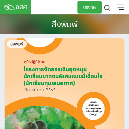
Skip
บริจาค
to
content
สิ่งพิมพ์
TH
EN
สิ่งพิมพ์