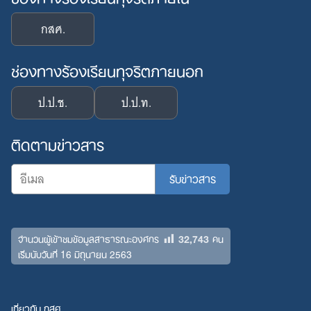
กสศ.
ช่องทางร้องเรียนทุจริตภายนอก
ป.ป.ช.
ป.ป.ท.
ติดตามข่าวสาร
32,743
จำนวนผู้เข้าชมข้อมูลสาธารณะองค์กร
คน
เริ่มนับวันที่ 16 มิถุนายน 2563
เกี่ยวกับ กสศ.